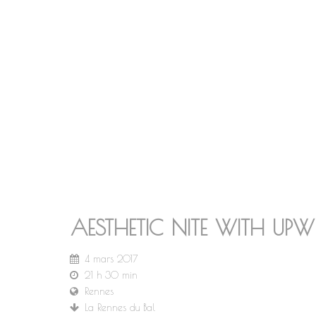
AESTHETIC NITE WITH UPW
4 mars 2017
21 h 30 min
Rennes
La Rennes du Bal